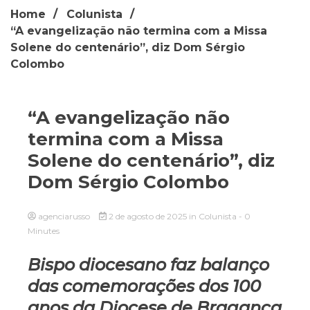
Home
Colunista
“A evangelização não termina com a Missa
Solene do centenário”, diz Dom Sérgio
Colombo
“A evangelização não
termina com a Missa
Solene do centenário”, diz
Dom Sérgio Colombo
agenciarusso
2 de agosto de 2025
in
Colunista
- 0
Minutes
Bispo diocesano faz balanço
das comemorações dos 100
anos da Diocese de Bragança