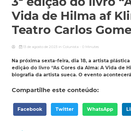
3ª edição do livro 
Vida de Hilma af Kl
Teatro Carlos Gom
13 de agosto de 2023
in
Colunista
- 0 Minutes
Na próxima sexta-feira, dia 18, a artista plásti
edição do livro “As Cores da Alma: A Vida de H
biografia da artista sueca. O evento acontecer
Compartilhe este conteúdo:
Facebook
Twitter
WhatsApp
L
Navegação