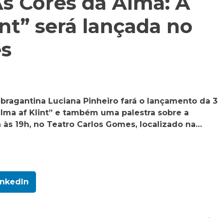
“As Cores da Alma: A
int” será lançada no
es
ca bragantina Luciana Pinheiro fará o lançamento da 3
ilma af Klint” e também uma palestra sobre a
á às 19h, no Teatro Carlos Gomes, localizado na…
inkedIn