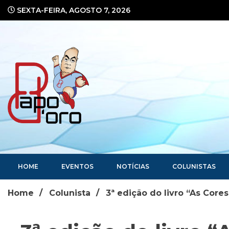
Ir
SEXTA-FEIRA, AGOSTO 7, 2026
para
o
conteúdo
Portal de Notícias
HOME
EVENTOS
NOTÍCIAS
COLUNISTAS
Home
Colunista
3ª edição do livro “As Core