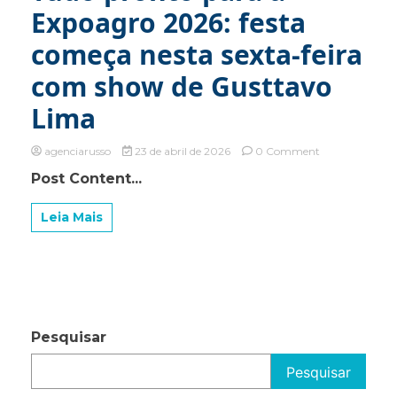
para
Expoagro 2026: festa
projetos
culturais
começa nesta sexta-feira
no
município
com show de Gusttavo
Lima
on
agenciarusso
23 de abril de 2026
0 Comment
Tudo
Post Content...
pronto
para
a
Leia Mais
Expoagro
2026:
festa
começa
nesta
sexta-
feira
Pesquisar
com
show
Pesquisar
de
Gusttavo