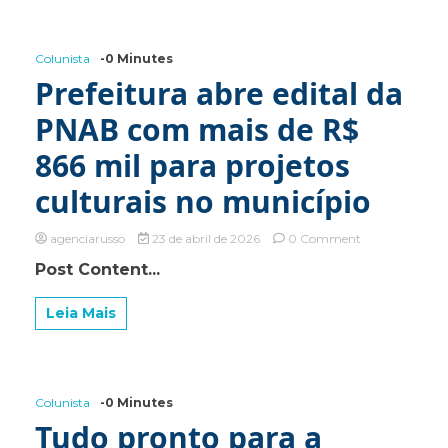
MATA
DA
SÃO
VICENTE
Colunista
-0 Minutes
–
Prefeitura abre edital da
ASSEMBLEIA
GERAL
PNAB com mais de R$
ORDINÁRIA
866 mil para projetos
culturais no município
on
agenciarusso
23 de abril de 2026
0 Comment
Prefeitura
Post Content...
abre
edital
da
Leia Mais
PNAB
com
mais
de
R$
Colunista
-0 Minutes
866
Tudo pronto para a
mil