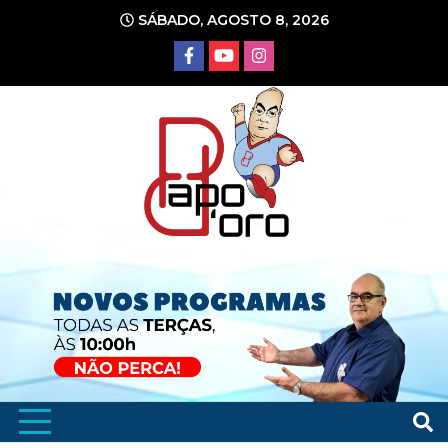
Ir
SÁBADO, AGOSTO 8, 2026
para
o
conteúdo
Portal de Notícias