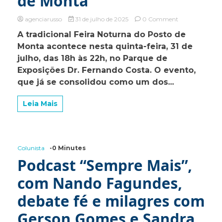
de Monta
on
agenciarusso
31 de julho de 2025
0 Comment
Show
A tradicional Feira Noturna do Posto de
de
Monta acontece nesta quinta-feira, 31 de
Nicolas
Fornari
julho, das 18h às 22h, no Parque de
movimenta
Exposições Dr. Fernando Costa. O evento,
a
que já se consolidou como um dos...
noite
fria
desta
Leia Mais
quinta-
feira
na
Feira
Noturna
Colunista
-0 Minutes
do
Podcast “Sempre Mais”,
Posto
de
com Nando Fagundes,
Monta
debate fé e milagres com
Gerson Gomes e Sandra