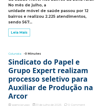
Móvel
No mês de julho, a
para
o
unidade móvel de saúde passou por 12
mês
bairros e realizou 2.225 atendimentos,
de
sendo 567...
agosto
Leia Mais
Colunista
-0 Minutes
Sindicato do Papel e
Grupo Expert realizam
processo seletivo para
Auxiliar de Produção na
Arcor
on
agenciarusso
31 de julho de 2025
0 Comment