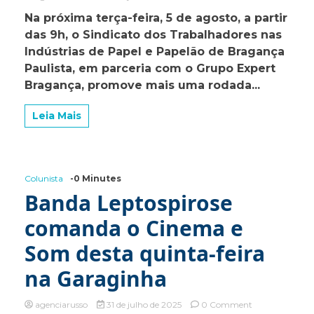
Sindicato
Na próxima terça-feira, 5 de agosto, a partir
do
das 9h, o Sindicato dos Trabalhadores nas
Papel
e
Indústrias de Papel e Papelão de Bragança
Grupo
Paulista, em parceria com o Grupo Expert
Expert
Bragança, promove mais uma rodada...
realizam
processo
seletivo
Leia Mais
para
Auxiliar
de
Produção
na
Colunista
-0 Minutes
Arcor
Banda Leptospirose
comanda o Cinema e
Som desta quinta-feira
na Garaginha
on
agenciarusso
31 de julho de 2025
0 Comment