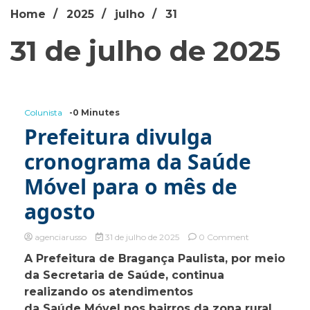
Home
2025
julho
31
31 de julho de 2025
Colunista
-0 Minutes
Prefeitura divulga
cronograma da Saúde
Móvel para o mês de
agosto
on
agenciarusso
31 de julho de 2025
0 Comment
Prefeitura
A Prefeitura de Bragança Paulista, por meio
divulga
da Secretaria de Saúde, continua
cronograma
da
realizando os atendimentos
Saúde
da Saúde Móvel nos bairros da zona rural.