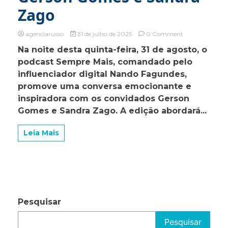
Zago
on
agenciarusso
31 de julho de 2025
0 Comment
Podcast
Na noite desta quinta-feira, 31 de agosto, o
“Sempre
podcast Sempre Mais, comandado pelo
Mais”,
com
influenciador digital Nando Fagundes,
Nando
promove uma conversa emocionante e
Fagundes,
inspiradora com os convidados Gerson
debate
fé
Gomes e Sandra Zago. A edição abordará...
e
milagres
Leia Mais
com
Gerson
Gomes
e
Sandra
Zago
Pesquisar
Pesquisar