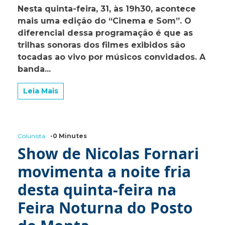
Banda
Nesta quinta-feira, 31, às 19h30, acontece
Leptospirose
mais uma edição do “Cinema e Som”. O
comanda
o
diferencial dessa programação é que as
Cinema
trilhas sonoras dos filmes exibidos são
e
tocadas ao vivo por músicos convidados. A
Som
desta
banda...
quinta-
feira
Leia Mais
na
Garaginha
Colunista
-0 Minutes
Show de Nicolas Fornari
movimenta a noite fria
desta quinta-feira na
Feira Noturna do Posto