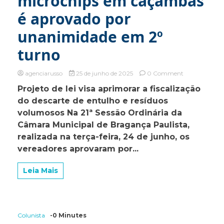
microchips em caçambas
é aprovado por
unanimidade em 2º
turno
on
agenciarusso
25 de junho de 2025
0 Comment
Projeto
Projeto de lei visa aprimorar a fiscalização
do
do descarte de entulho e resíduos
vereador
Jota
volumosos Na 21ª Sessão Ordinária da
Malon
Câmara Municipal de Bragança Paulista,
que
realizada na terça-feira, 24 de junho, os
obriga
microchips
vereadores aprovaram por...
em
caçambas
Leia Mais
é
aprovado
por
unanimidade
em
Colunista
-0 Minutes
2º