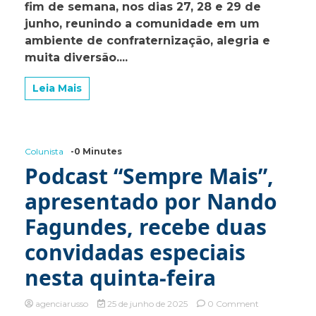
Aparecida
fim de semana, nos dias 27, 28 e 29 de
promove
junho, reunindo a comunidade em um
Festa
ambiente de confraternização, alegria e
Junina
com
muita diversão....
programação
especial
Leia Mais
neste
fim
de
semana
Colunista
-0 Minutes
Podcast “Sempre Mais”,
apresentado por Nando
Fagundes, recebe duas
convidadas especiais
nesta quinta-feira
on
agenciarusso
25 de junho de 2025
0 Comment
Podcast