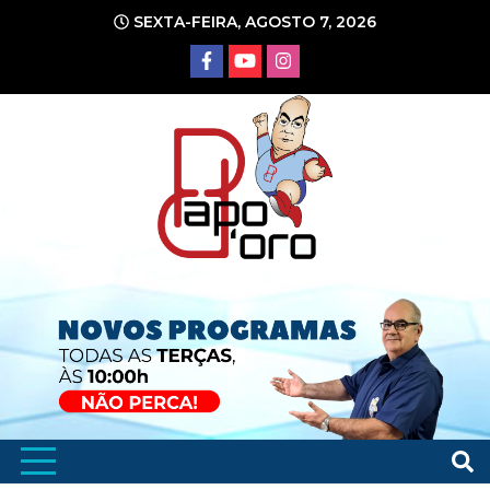
Ir
SEXTA-FEIRA, AGOSTO 7, 2026
para
o
conteúdo
Portal de Notícias