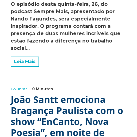
O episódio desta quinta-feira, 26, do
“Sempre
podcast Sempre Mais, apresentado por
Mais”,
apresentado
Nando Fagundes, será especialmente
por
inspirador. O programa contará com a
Nando
presença de duas mulheres incríveis que
Fagundes,
recebe
estão fazendo a diferença no trabalho
duas
social...
convidadas
especiais
nesta
Leia Mais
quinta-
feira
Colunista
-0 Minutes
João Santt emociona
Bragança Paulista com o
show “EnCanto, Nova
Poesia”, em noite de