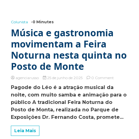
e
reforça
alertas
de
Colunista
-0 Minutes
segurança
com
Música e gastronomia
chegada
do
movimentam a Feira
frio
intenso
Noturna nesta quinta no
Posto de Monte
on
agenciarusso
25 de junho de 2025
0 Comment
Música
Pagode do Léo é a atração musical da
e
noite, com muito samba e animação para o
gastronomia
movimentam
público A tradicional Feira Noturna do
a
Posto de Monta, realizada no Parque de
Feira
Exposições Dr. Fernando Costa, promete...
Noturna
nesta
quinta
Leia Mais
no
Posto