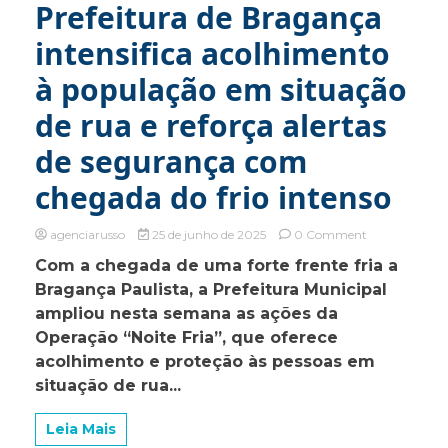
turno
Prefeitura de Bragança
intensifica acolhimento
à população em situação
de rua e reforça alertas
de segurança com
chegada do frio intenso
on
agenciarusso
25 de junho de 2025
0 Comment
Prefeitura
Com a chegada de uma forte frente fria a
de
Bragança Paulista, a Prefeitura Municipal
Bragança
intensifica
ampliou nesta semana as ações da
acolhimento
Operação “Noite Fria”, que oferece
à
acolhimento e proteção às pessoas em
população
em
situação de rua...
situação
de
Leia Mais
rua