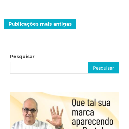
de
Monte
Navegação
Publicações mais antigas
por
posts
Pesquisar
Pesquisar