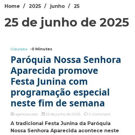
Home
2025
junho
25
25 de junho de 2025
Colunista
-0 Minutes
Paróquia Nossa Senhora
Aparecida promove
Festa Junina com
programação especial
neste fim de semana
on
agenciarusso
25 de junho de 2025
0 Comment
Paróquia
A tradicional Festa Junina da Paróquia
Nossa
Nossa Senhora Aparecida acontece neste
Senhora