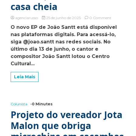
casa cheia
on
agenciarusso
25 de junho de 2025
0 Comment
João
O novo EP de João Santt está disponível
Santt
nas plataformas digitais. Para acessá-lo,
emociona
Bragança
siga @joao.santt nas redes sociais. No
Paulista
último dia 13 de junho, o cantor e
com
compositor João Santt lotou o Centro
o
show
Cultural...
“EnCanto,
Nova
Leia Mais
Poesia”,
em
noite
de
casa
Colunista
-0 Minutes
cheia
Projeto do vereador Jota
Malon que obriga