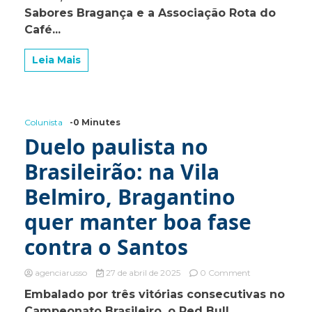
Sabores Bragança e a Associação Rota do
Café
de
Café...
Bragança
Paulista
Leia Mais
resgatam
a
história,
cultura
e
Colunista
-0 Minutes
talentos
da
Duelo paulista no
cidade
Brasileirão: na Vila
Belmiro, Bragantino
quer manter boa fase
contra o Santos
on
agenciarusso
27 de abril de 2025
0 Comment
Duelo
Embalado por três vitórias consecutivas no
paulista
Campeonato Brasileiro, o Red Bull
no