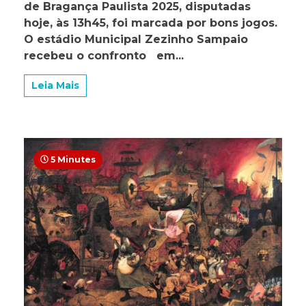
do
de Bragança Paulista 2025, disputadas
Unidos
hoje, às 13h45, foi marcada por bons jogos.
e
O estádio Municipal Zezinho Sampaio
estreia
do
recebeu o confronto em...
Penha
marcam
Leia Mais
os
jogos
realizados
às
13h45
5 Minutes