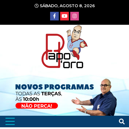
Ir
SÁBADO, AGOSTO 8, 2026
para
o
conteúdo
Portal de Notícias