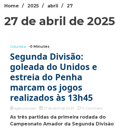
Home
2025
abril
27
27 de abril de 2025
Colunista
-0 Minutes
Segunda Divisão:
goleada do Unidos e
estreia do Penha
marcam os jogos
realizados às 13h45
on
agenciarusso
27 de abril de 2025
0 Comment
Segunda
As três partidas da primeira rodada do
Divisão:
Campeonato Amador da Segunda Divisão
goleada