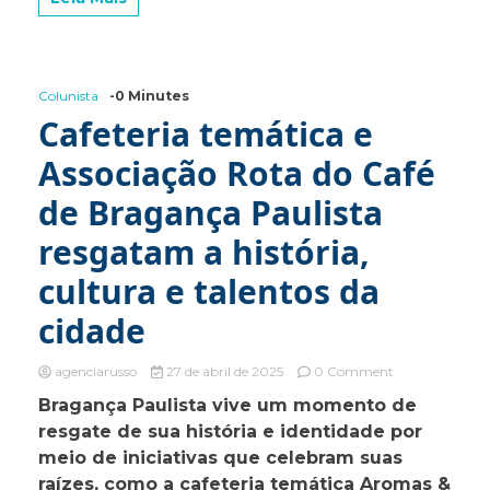
Mason,
Como
a
Literatura
Perpetuou
Colunista
-0 Minutes
a
Cafeteria temática e
Mulher
Histérica
Associação Rota do Café
de Bragança Paulista
resgatam a história,
cultura e talentos da
cidade
on
agenciarusso
27 de abril de 2025
0 Comment
Cafeteria
Bragança Paulista vive um momento de
temática
resgate de sua história e identidade por
e
Associação
meio de iniciativas que celebram suas
Rota
raízes, como a cafeteria temática Aromas &
do