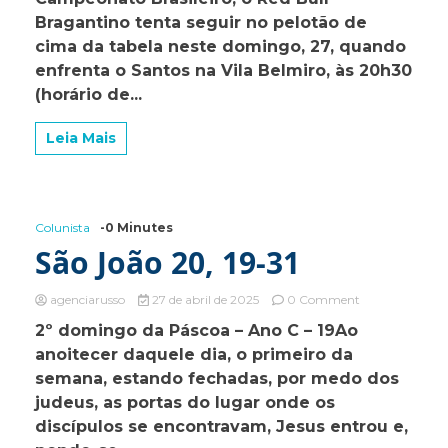
Brasileirão:
Bragantino tenta seguir no pelotão de
na
cima da tabela neste domingo, 27, quando
Vila
enfrenta o Santos na Vila Belmiro, às 20h30
Belmiro,
Bragantino
(horário de...
quer
manter
Leia Mais
boa
fase
contra
o
Santos
Colunista
-0 Minutes
São João 20, 19-31
on
agenciarusso
27 de abril de 2025
0 Comment
São
2º domingo da Páscoa – Ano C – 19Ao
João
anoitecer daquele dia, o primeiro da
20,
19-
semana, estando fechadas, por medo dos
31
judeus, as portas do lugar onde os
discípulos se encontravam, Jesus entrou e,