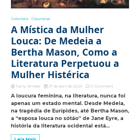
Colunista
Colunistas
A Mística da Mulher
Louca: De Medeia a
Bertha Mason, Como a
Literatura Perpetuou a
Mulher Histérica
on
Tamy Simões
27 de abril de 2025
0 Comment
A
A loucura feminina, na literatura, nunca foi
Mística
apenas um estado mental. Desde Medeia,
da
Mulher
na tragédia de Eurípides, até Bertha Mason,
Louca:
a “esposa louca no sótão” de Jane Eyre, a
De
história da literatura ocidental está...
Medeia
a
Bertha
Leia Mais