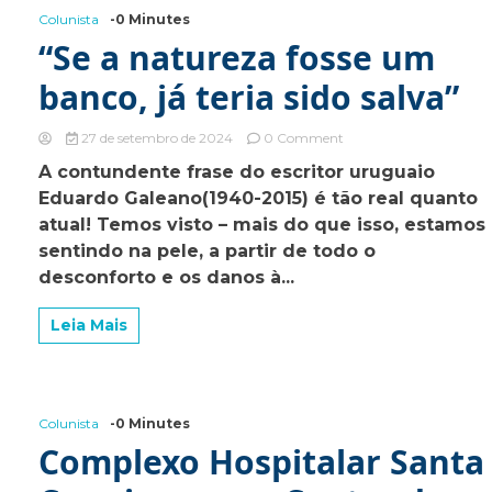
Colunista
-0 Minutes
“Se a natureza fosse um
banco, já teria sido salva”
on
27 de setembro de 2024
0 Comment
“Se
A contundente frase do escritor uruguaio
a
Eduardo Galeano(1940-2015) é tão real quanto
natureza
fosse
atual! Temos visto – mais do que isso, estamos
um
sentindo na pele, a partir de todo o
banco,
desconforto e os danos à...
já
teria
sido
Leia Mais
salva”
Colunista
-0 Minutes
Complexo Hospitalar Santa