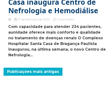
Casa inaugura Centro de
Nefrologia e Hemodiálise
on
27 de setembro de 2024
0 Comment
Complexo
Com capacidade para atender 234 pacientes,
Hospitalar
aunidade oferece mais conforto e qualidade
Santa
Casa
no tratamento de doenças renais O Complexo
inaugura
Hospitalar Santa Casa de Bragança Paulista
Centro
inaugurou, na última semana, o novo Centro de
de
Nefrologia
Nefrologia...
Navegação
Publicações mais antigas
por
posts