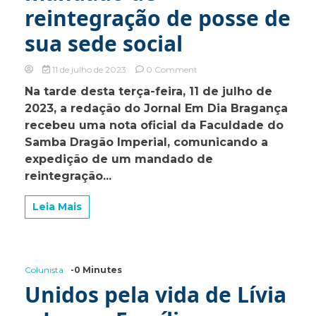
reintegração de posse de
sua sede social
on
11 de julho de 2023
0 Comment
Faculdade
Na tarde desta terça-feira, 11 de julho de
do
2023, a redação do Jornal Em Dia Bragança
Samba
Dragão
recebeu uma nota oficial da Faculdade do
Imperial
Samba Dragão Imperial, comunicando a
recebe
expedição de um mandado de
mandado
de
reintegração...
reintegração
de
Leia Mais
posse
de
sua
sede
social
Colunista
-0 Minutes
Unidos pela vida de Lívia