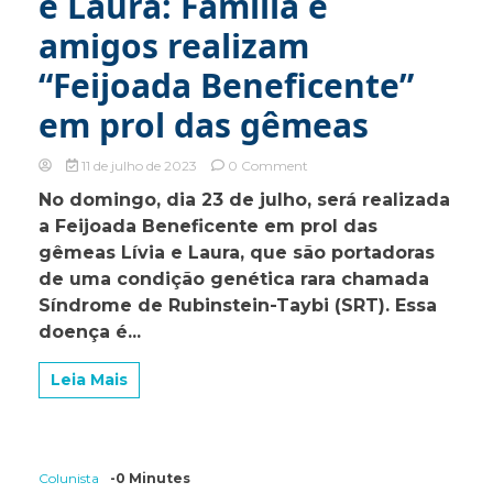
e Laura: Família e
amigos realizam
“Feijoada Beneficente”
em prol das gêmeas
on
11 de julho de 2023
0 Comment
Unidos
No domingo, dia 23 de julho, será realizada
pela
a Feijoada Beneficente em prol das
vida
de
gêmeas Lívia e Laura, que são portadoras
Lívia
de uma condição genética rara chamada
e
Síndrome de Rubinstein-Taybi (SRT). Essa
Laura:
Família
doença é...
e
amigos
Leia Mais
realizam
“Feijoada
Beneficente”
em
prol
Colunista
-0 Minutes
das