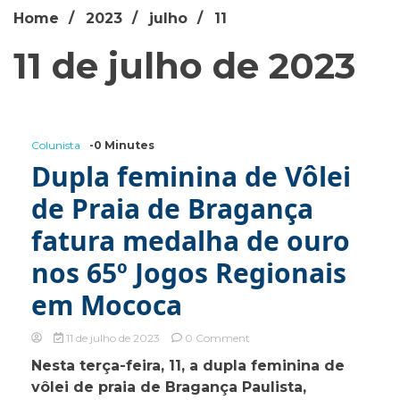
Home
2023
julho
11
11 de julho de 2023
Colunista
-0 Minutes
Dupla feminina de Vôlei
de Praia de Bragança
fatura medalha de ouro
nos 65º Jogos Regionais
em Mococa
on
11 de julho de 2023
0 Comment
Dupla
Nesta terça-feira, 11, a dupla feminina de
feminina
vôlei de praia de Bragança Paulista,
de