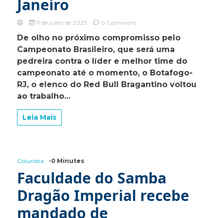
Janeiro
on
11 de julho de 2023
0 Comment
Bragantino
De olho no próximo compromisso pelo
começa
Campeonato Brasileiro, que será uma
preparação
para
pedreira contra o líder e melhor time do
enfrentar
campeonato até o momento, o Botafogo-
o
RJ, o elenco do Red Bull Bragantino voltou
líder
Botafogo
ao trabalho...
no
Rio
Leia Mais
de
Janeiro
Colunista
-0 Minutes
Faculdade do Samba
Dragão Imperial recebe
mandado de