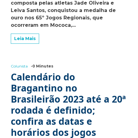
Vôlei
composta pelas atletas Jade Oliveira e
de
Leiva Santos, conquistou a medalha de
Praia
ouro nos 65º Jogos Regionais, que
de
Bragança
ocorreram em Mococa,...
fatura
medalha
Leia Mais
de
ouro
nos
65º
Jogos
Colunista
-0 Minutes
Regionais
em
Calendário do
Mococa
Bragantino no
Brasileirão 2023 até a 20ª
rodada é definido;
confira as datas e
horários dos jogos