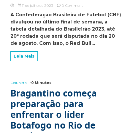
on
11 de julho de 2023
0 Comment
Calendário
A Confederação Brasileira de Futebol (CBF)
do
divulgou no último final de semana, a
Bragantino
no
tabela detalhada do Brasileirão 2023, até
Brasileirão
20ª rodada que será disputada no dia 20
2023
de agosto. Com isso, o Red Bull...
até
a
20ª
Leia Mais
rodada
é
definido;
confira
as
Colunista
-0 Minutes
datas
Bragantino começa
e
horários
preparação para
dos
jogos
enfrentar o líder
Botafogo no Rio de