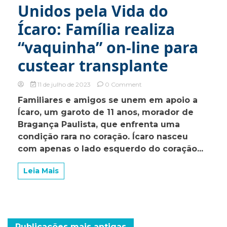
gêmeas
Unidos pela Vida do
Ícaro: Família realiza
“vaquinha” on-line para
custear transplante
on
11 de julho de 2023
0 Comment
Unidos
Familiares e amigos se unem em apoio a
pela
Ícaro, um garoto de 11 anos, morador de
Vida
do
Bragança Paulista, que enfrenta uma
Ícaro:
condição rara no coração. Ícaro nasceu
Família
com apenas o lado esquerdo do coração...
realiza
“vaquinha”
on-
Leia Mais
line
para
custear
transplante
Publicações mais antigas