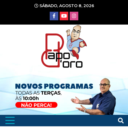
Ir
SÁBADO, AGOSTO 8, 2026
para
o
conteúdo
Portal de Notícias