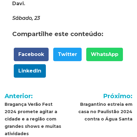
Davi.
Sábado, 23
Compartilhe este conteúdo:
Facebook
Twitter
WhatsApp
LinkedIn
Navegação
Anterior:
Próximo:
de
Bragança Verão Fest
Bragantino estreia em
2024 promete agitar a
casa no Paulistão 2024
Post
cidade e a região com
contra o Água Santa
grandes shows e muitas
atividades