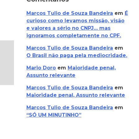
Marcos Tulio de Souza Bandeira
em
É
curioso como levamos missão, visão
e valores a sério no CNPJ… mas
ignoramos completamente no CPF.
Marcos Tulio de Souza Bandeira
em
O Brasil não paga pela mediocridade.
Mario Doro
em
Maioridade penal,
Assunto relevante
Marcos Tulio de Souza Bandeira
em
Maioridade penal, Assunto relevante
Marcos Tulio de Souza Bandeira
em
“SÓ UM MINUTINHO”