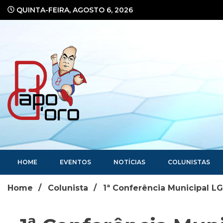
Ir
QUINTA-FEIRA, AGOSTO 6, 2026
para
o
conteúdo
Portal de Notícias
HOME
EVENTOS
NOTÍCIAS
COLUNISTAS
Home
Colunista
1ª Conferência Municipal 