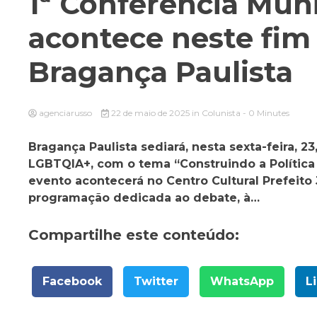
1ª Conferência Mun
acontece neste fi
Bragança Paulista
agenciarusso
22 de maio de 2025
in
Colunista
- 0 Minutes
Bragança Paulista sediará, nesta sexta-feira, 2
LGBTQIA+, com o tema “Construindo a Política
evento acontecerá no Centro Cultural Prefeit
programação dedicada ao debate, à…
Compartilhe este conteúdo:
Facebook
Twitter
WhatsApp
L