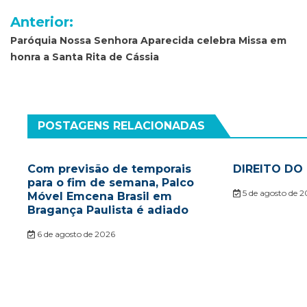
Navegação
Anterior:
de
Paróquia Nossa Senhora Aparecida celebra Missa em
honra a Santa Rita de Cássia
Post
POSTAGENS RELACIONADAS
Com previsão de temporais
DIREITO D
para o fim de semana, Palco
5 de agosto de 
Móvel Emcena Brasil em
Bragança Paulista é adiado
6 de agosto de 2026