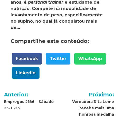
anos, é
personal
trainer
e estudante de
nutrição. Compete na modalidade de
levantamento de peso, especificamente
no supino, no qual já conquistou mais
de…
Compartilhe este conteúdo:
Facebook
Twitter
WhatsApp
LinkedIn
Navegação
Anterior:
Próximo:
de
Empregos 2186 – Sábado
Vereadora Rita Leme
25-11-23
recebe mais uma
Post
honrosa medalha