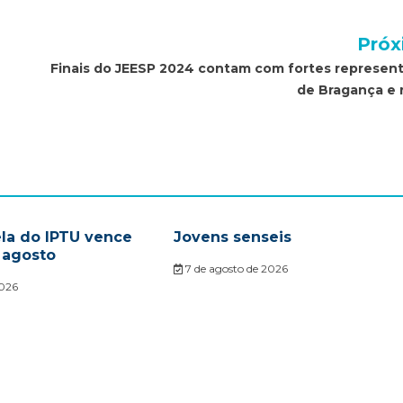
Próx
Finais do JEESP 2024 contam com fortes represen
de Bragança e 
ela do IPTU vence
Jovens senseis
 agosto
7 de agosto de 2026
2026