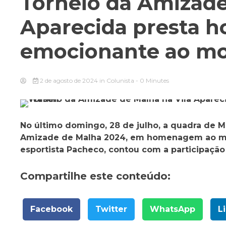
Torneio da Amizade
Aparecida presta
emocionante ao mo
2 de agosto de 2024
in
Colunista
- 0 Minutes
No último domingo, 28 de julho, a quadra de Ma
Amizade de Malha 2024, em homenagem ao mor
esportista Pacheco, contou com a participação
Compartilhe este conteúdo:
Facebook
Twitter
WhatsApp
L