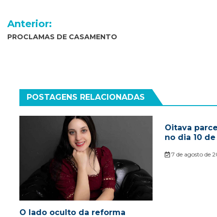
Navegação
Anterior:
de
PROCLAMAS DE CASAMENTO
Post
POSTAGENS RELACIONADAS
Oitava parc
no dia 10 de
7 de agosto de 
O lado oculto da reforma