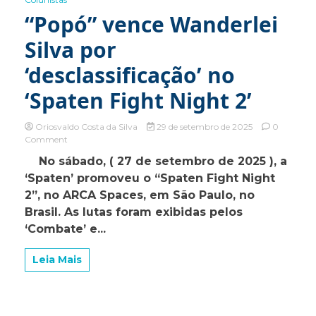
“Popó” vence Wanderlei
Silva por
‘desclassificação’ no
‘Spaten Fight Night 2’
Oriosvaldo Costa da Silva
29 de setembro de 2025
0
on
Comment
“Popó”
No sábado, ( 27 de setembro de 2025 ), a
vence
‘Spaten’ promoveu o “Spaten Fight Night
Wanderlei
Silva
2”, no ARCA Spaces, em São Paulo, no
por
Brasil. As lutas foram exibidas pelos
‘desclassificação’
‘Combate’ e...
no
‘Spaten
Fight
Leia Mais
Night
2’