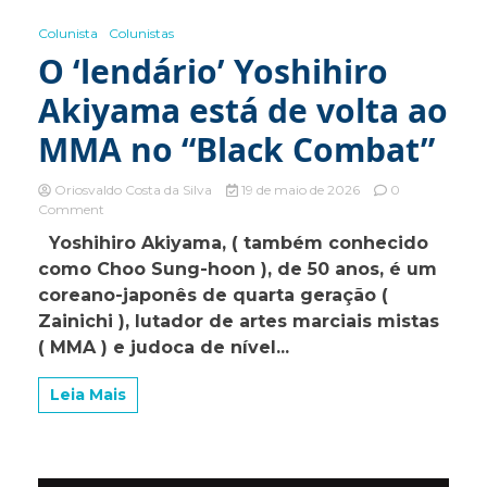
Colunista
Colunistas
O ‘lendário’ Yoshihiro
Akiyama está de volta ao
MMA no “Black Combat”
Oriosvaldo Costa da Silva
19 de maio de 2026
0
on
Comment
O
Yoshihiro Akiyama, ( também conhecido
‘lendário’
como Choo Sung-hoon ), de 50 anos, é um
Yoshihiro
Akiyama
coreano-japonês de quarta geração (
está
Zainichi ), lutador de artes marciais mistas
de
( MMA ) e judoca de nível...
volta
ao
MMA
Leia Mais
no
“Black
Combat”