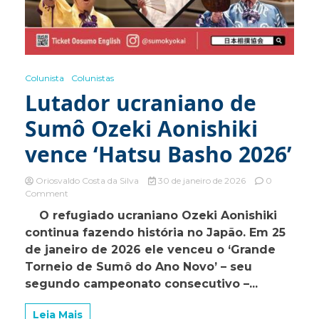
Colunista
Colunistas
Lutador ucraniano de
Sumô Ozeki Aonishiki
vence ‘Hatsu Basho 2026’
Oriosvaldo Costa da Silva
30 de janeiro de 2026
0
on
Comment
Lutador
O refugiado ucraniano Ozeki Aonishiki
ucraniano
continua fazendo história no Japão. Em 25
de
Sumô
de janeiro de 2026 ele venceu o ‘Grande
Ozeki
Torneio de Sumô do Ano Novo’ – seu
Aonishiki
segundo campeonato consecutivo –...
vence
‘Hatsu
Basho
Leia Mais