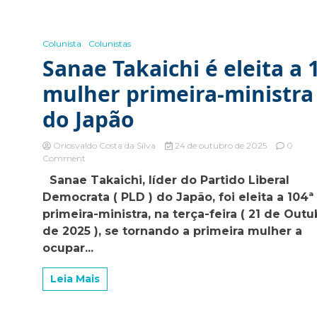
Colunista
Colunistas
Sanae Takaichi é eleita a 
mulher primeira-ministra
do Japão
Oriosvaldo Costa da Silva
24 de outubro de 2025
0
on
Comment
Sanae
Sanae Takaichi, líder do Partido Liberal
Takaichi
Democrata ( PLD ) do Japão, foi eleita a 104ª
é
eleita
primeira-ministra, na terça-feira ( 21 de Outu
a
de 2025 ), se tornando a primeira mulher a
1ª
ocupar...
mulher
primeira-
ministra
Leia Mais
do
Japão