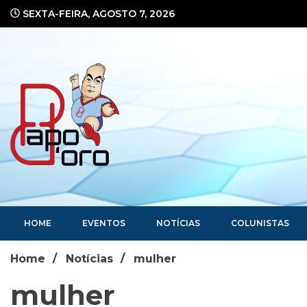
Ir
SEXTA-FEIRA, AGOSTO 7, 2026
para
o
conteúdo
Portal de Notícias
HOME
EVENTOS
NOTÍCIAS
COLUNISTAS
Home
Notícias
mulher
mulher