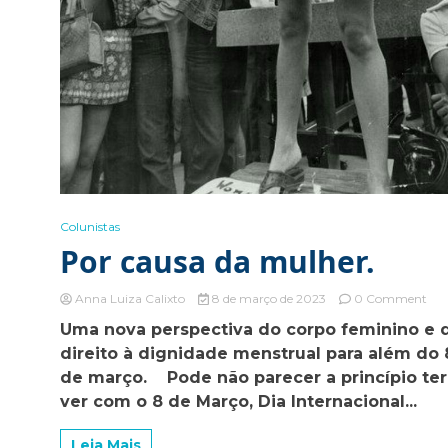
Colunistas
Por causa da mulher.
on
Anna Luiza Calixto
8 de março de 2023
0 Comment
Por
Uma nova perspectiva do corpo feminino e 
cau
direito à dignidade menstrual para além do 
da
mul
de março. Pode não parecer a princípio ter
ver com o 8 de Março, Dia Internacional...
Leia Mais