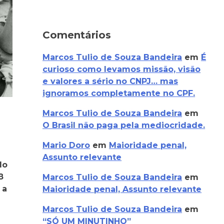
Comentários
Marcos Tulio de Souza Bandeira
em
É
curioso como levamos missão, visão
e valores a sério no CNPJ… mas
ignoramos completamente no CPF.
Marcos Tulio de Souza Bandeira
em
O Brasil não paga pela mediocridade.
Mario Doro
em
Maioridade penal,
Assunto relevante
do
sa
8
Marcos Tulio de Souza Bandeira
em
her.
 a
Maioridade penal, Assunto relevante
Marcos Tulio de Souza Bandeira
em
“SÓ UM MINUTINHO”