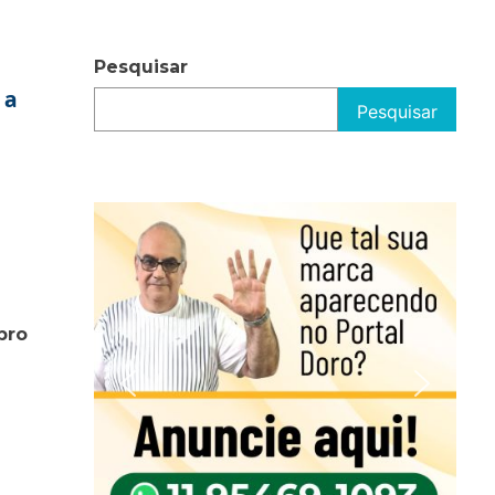
Pesquisar
1ª
Pesquisar
bro