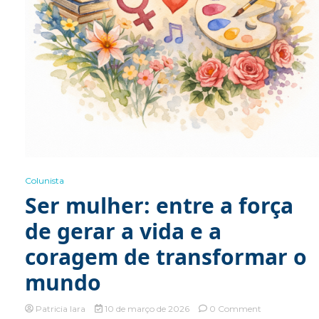
Colunista
Ser mulher: entre a força
de gerar a vida e a
coragem de transformar o
mundo
on
Patricia Iara
10 de março de 2026
0 Comment