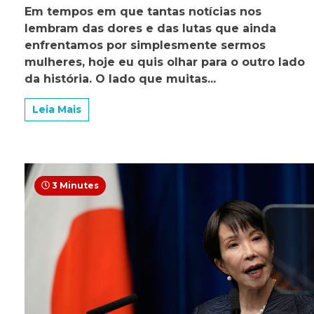
Ser
Em tempos em que tantas notícias nos
mulher:
lembram das dores e das lutas que ainda
entre
a
enfrentamos por simplesmente sermos
força
mulheres, hoje eu quis olhar para o outro lado
de
da história. O lado que muitas...
gerar
a
vida
Leia Mais
e
a
coragem
de
transformar
o
3 Minutes
mundo