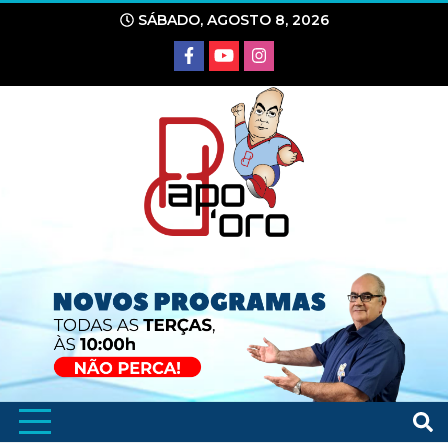
Ir
SÁBADO, AGOSTO 8, 2026
para
o
conteúdo
Portal de Notícias