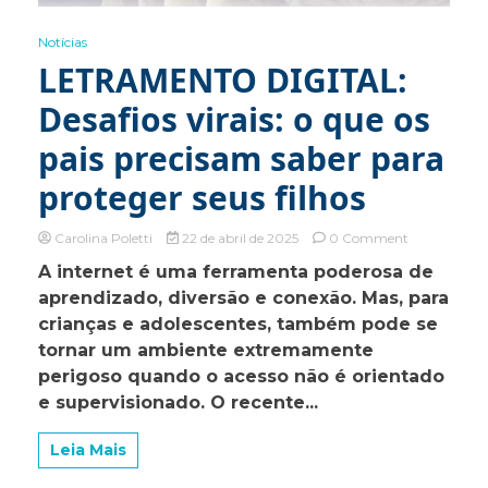
Notícias
LETRAMENTO DIGITAL:
Desafios virais: o que os
pais precisam saber para
proteger seus filhos
on
Carolina Poletti
22 de abril de 2025
0 Comment
LETRAMEN
A internet é uma ferramenta poderosa de
DIGITAL:
aprendizado, diversão e conexão. Mas, para
Desafios
virais:
crianças e adolescentes, também pode se
o
tornar um ambiente extremamente
que
perigoso quando o acesso não é orientado
os
pais
e supervisionado. O recente...
precisam
saber
Leia Mais
para
proteger