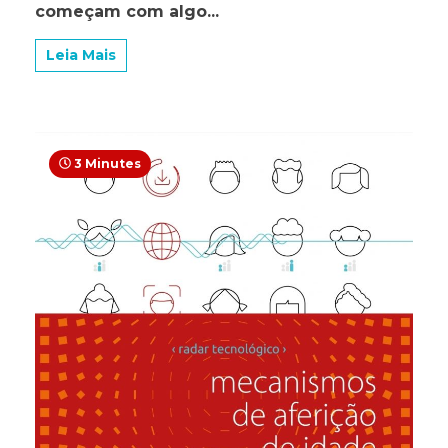
em
começam com algo...
10
segundo
Leia Mais
3 Minutes