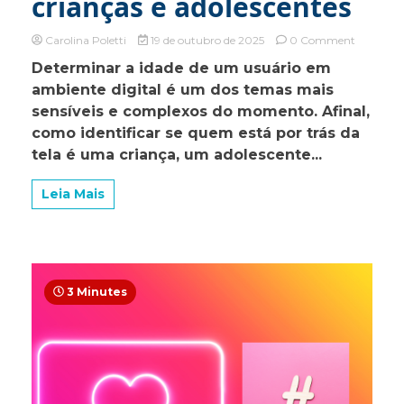
crianças e adolescentes
on
Carolina Poletti
19 de outubro de 2025
0 Comment
Proteção
Determinar a idade de um usuário em
Digital:
ambiente digital é um dos temas mais
Aferição
de
sensíveis e complexos do momento. Afinal,
Idade
como identificar se quem está por trás da
em
tela é uma criança, um adolescente...
Ambient
Digitais:
o
Leia Mais
novo
desafio
da
proteção
de
dados
3 Minutes
de
crianças
e
adolescen