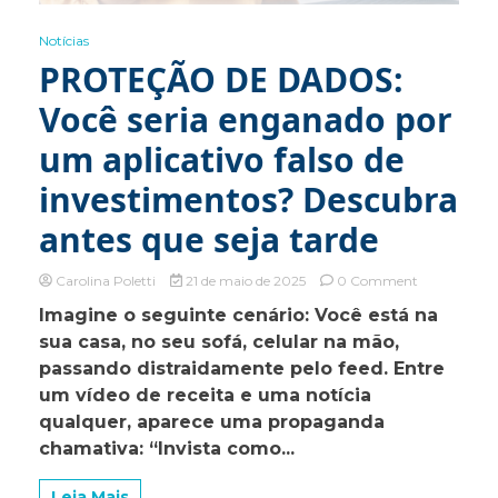
Notícias
PROTEÇÃO DE DADOS:
Você seria enganado por
um aplicativo falso de
investimentos? Descubra
antes que seja tarde
on
Carolina Poletti
21 de maio de 2025
0 Comment
PROTEÇÃO
Imagine o seguinte cenário: Você está na
DE
sua casa, no seu sofá, celular na mão,
DADOS:
Você
passando distraidamente pelo feed. Entre
seria
um vídeo de receita e uma notícia
enganado
qualquer, aparece uma propaganda
por
um
chamativa: “Invista como...
aplicativo
falso
Leia Mais