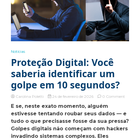
Notícias
Proteção Digital: Você
saberia identificar um
golpe em 10 segundos?
on
Carolina Poletti
24 de fevereiro de 2026
0 Comment
Proteçã
E se, neste exato momento, alguém
Digital:
estivesse tentando roubar seus dados — e
Você
saberia
tudo o que precisasse fosse da sua pressa?
identific
Golpes digitais não começam com hackers
um
invadindo sistemas complexos. Eles
golpe