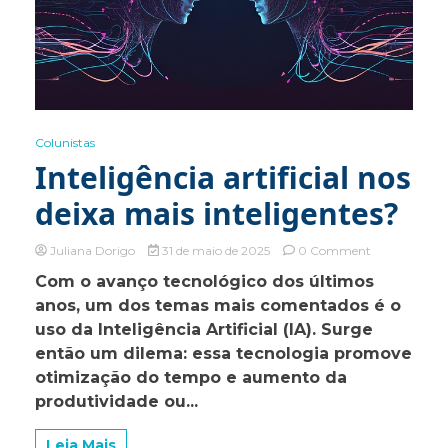
Colunistas
Inteligência artificial nos
deixa mais inteligentes?
on
Juliana Dorigo
31 de maio de 2025
0 Comment
Inteligência
Com o avanço tecnológico dos últimos
artificial
anos, um dos temas mais comentados é o
nos
deixa
uso da Inteligência Artificial (IA). Surge
mais
então um dilema: essa tecnologia promove
inteligentes?
otimização do tempo e aumento da
produtividade ou...
Leia Mais