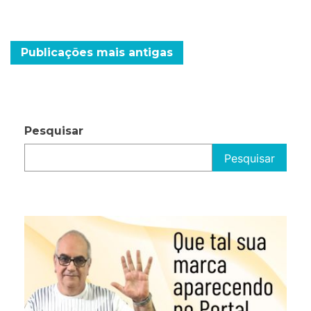
seus
filhos
Navegação
Publicações mais antigas
por
posts
Pesquisar
Pesquisar