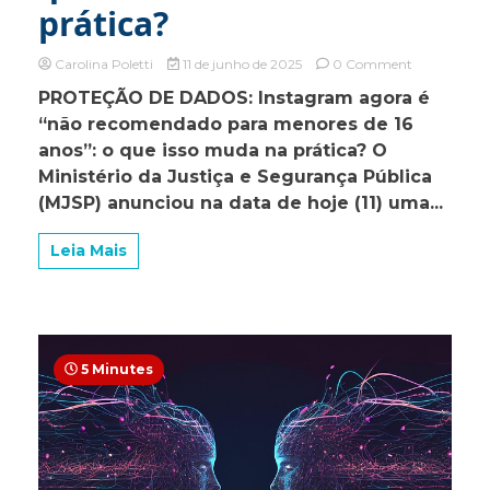
prática?
on
Carolina Poletti
11 de junho de 2025
0 Comment
PROTEÇÃ
PROTEÇÃO DE DADOS: Instagram agora é
DE
“não recomendado para menores de 16
DADOS:
Instagram
anos”: o que isso muda na prática? O
agora
Ministério da Justiça e Segurança Pública
é
(MJSP) anunciou na data de hoje (11) uma...
“não
recomendad
para
Leia Mais
menores
de
16
anos”:
o
que
5 Minutes
isso
muda
na
prática?