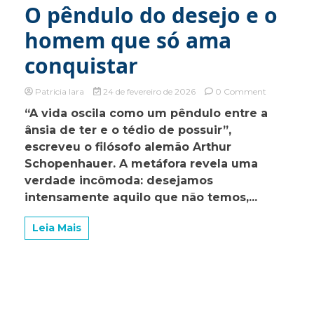
O pêndulo do desejo e o
homem que só ama
conquistar
on
Patricia Iara
24 de fevereiro de 2026
0 Comment
O
“A vida oscila como um pêndulo entre a
pêndulo
ânsia de ter e o tédio de possuir”,
do
desejo
escreveu o filósofo alemão Arthur
e
Schopenhauer. A metáfora revela uma
o
verdade incômoda: desejamos
homem
que
intensamente aquilo que não temos,...
só
ama
Leia Mais
conquistar