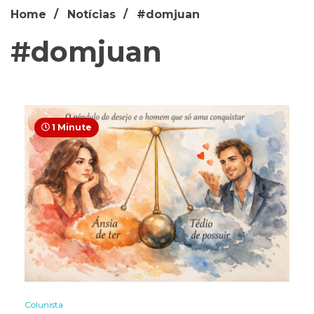
Home
Notícias
#domjuan
#domjuan
1 Minute
Colunista