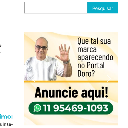
Pesquisar
o
o
imo:
uinta-