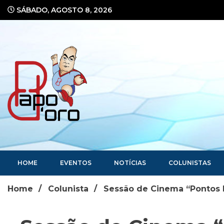
Ir
SÁBADO, AGOSTO 8, 2026
para
o
conteúdo
Portal de Notícias
HOME
EVENTOS
NOTÍCIAS
COLUNISTAS
Home
Colunista
Sessão de Cinema “Pontos M