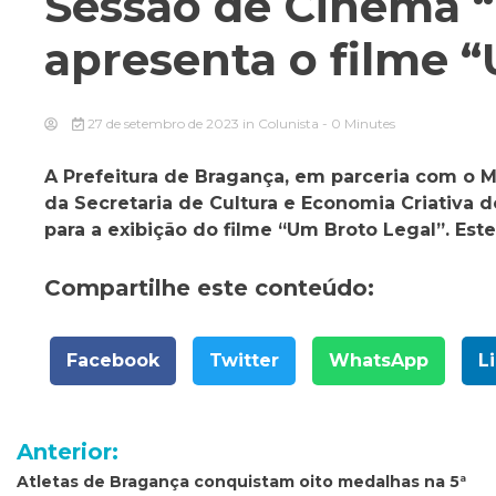
Sessão de Cinema 
apresenta o filme 
27 de setembro de 2023
in
Colunista
- 0 Minutes
A Prefeitura de Bragança, em parceria com o 
da Secretaria de Cultura e Economia Criativa 
para a exibição do filme “Um Broto Legal”. Est
Compartilhe este conteúdo:
Facebook
Twitter
WhatsApp
L
Navegação
Anterior:
de
Atletas de Bragança conquistam oito medalhas na 5ª