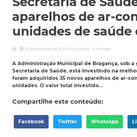
Secretaria de Saúd
aparelhos de ar-co
unidades de saúde
27 de dezembro de 2023
in
Colunista
- 0 Minutes
A Administração Municipal de Bragança, sob a
Secretaria de Saúde, está investindo na melh
foram adquiridos 35 novos aparelhos de ar-co
unidades. O valor total investido…
Compartilhe este conteúdo:
Facebook
Twitter
WhatsApp
L