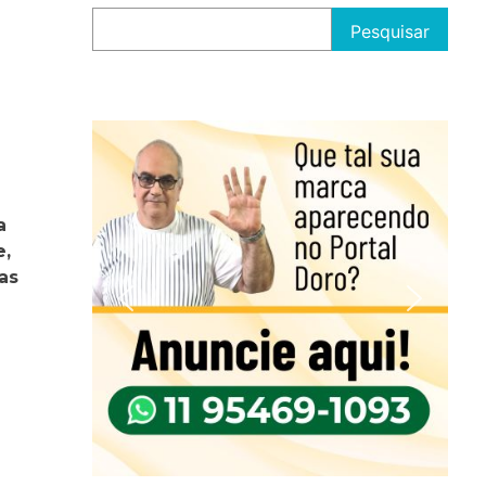
Pesquisar
a
e,
as