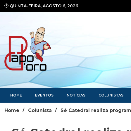
Ir
QUINTA-FEIRA, AGOSTO 6, 2026
para
o
conteúdo
Portal de Notícias
HOME
EVENTOS
NOTÍCIAS
COLUNISTAS
Home
Colunista
Sé Catedral realiza progra