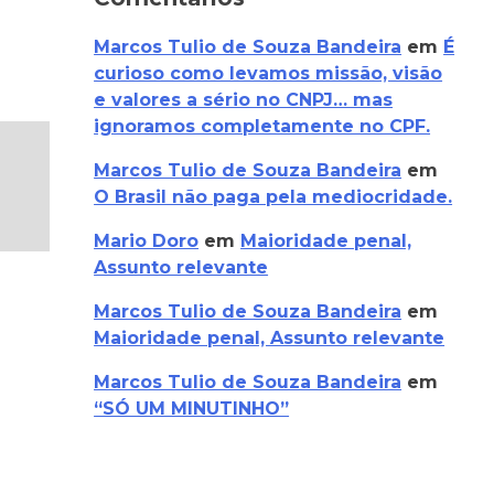
Marcos Tulio de Souza Bandeira
em
É
curioso como levamos missão, visão
e valores a sério no CNPJ… mas
ignoramos completamente no CPF.
Marcos Tulio de Souza Bandeira
em
O Brasil não paga pela mediocridade.
Mario Doro
em
Maioridade penal,
Assunto relevante
Marcos Tulio de Souza Bandeira
em
Maioridade penal, Assunto relevante
Marcos Tulio de Souza Bandeira
em
“SÓ UM MINUTINHO”