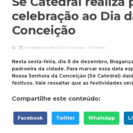
Sé Catedral realiz
celebração ao Dia 
Conceição
7 de dezembro de 2023
in
Colunista
- 0 Minutes
Nesta sexta-feira, dia 8 de dezembro, Bragança
padroeira da cidade. Para marcar essa data esp
Nossa Senhora da Conceição (Sé Catedral) dar
festivos. Vale ressaltar que as festividades se
Compartilhe este conteúdo:
Facebook
Twitter
WhatsApp
L