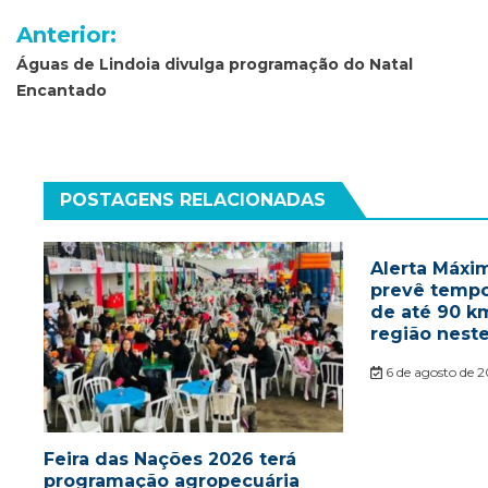
Navegação
Anterior:
de
Águas de Lindoia divulga programação do Natal
Encantado
Post
POSTAGENS RELACIONADAS
Alerta Máxim
prevê tempo
de até 90 k
região nest
6 de agosto de 
Feira das Nações 2026 terá
programação agropecuária