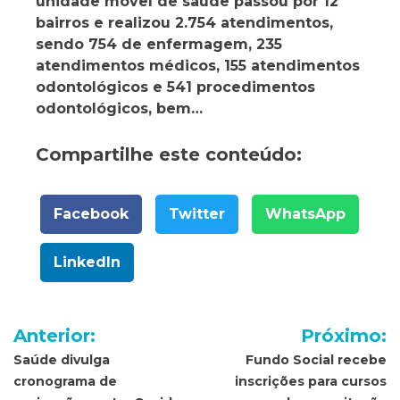
unidade móvel de saúde passou por 12
bairros e realizou 2.754 atendimentos,
sendo 754 de enfermagem, 235
atendimentos médicos, 155 atendimentos
odontológicos e 541 procedimentos
odontológicos, bem…
Compartilhe este conteúdo:
Facebook
Twitter
WhatsApp
LinkedIn
Navegação
Anterior:
Próximo:
de
Saúde divulga
Fundo Social recebe
cronograma de
inscrições para cursos
Post