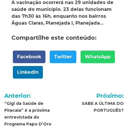
A vacinação ocorrerá nas 29 unidades de
saúde do município. 23 delas funcionam
das 7h30 às 16h, enquanto nos bairros
Águas Claras, Planejada I, Planejada…
Compartilhe este conteúdo:
Facebook
Twitter
WhatsApp
LinkedIn
Navegação
Anterior:
Próximo:
de
“Gigi da Saúde de
SABE A ÚLTIMA DO
Piracaia” é a próxima
PORTUGUÊS?
Post
entrevistada do
Programa Papo D’Oro