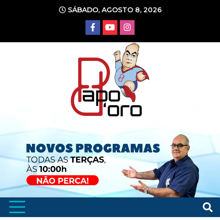
Ir
SÁBADO, AGOSTO 8, 2026
para
o
conteúdo
Portal de Notícias