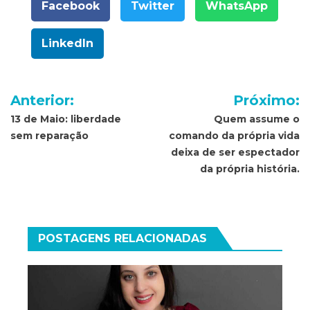
Facebook
Twitter
WhatsApp
LinkedIn
Navegação
Anterior:
Próximo:
de
13 de Maio: liberdade
Quem assume o
sem reparação
comando da própria vida
Post
deixa de ser espectador
da própria história.
POSTAGENS RELACIONADAS