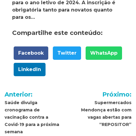
para o ano letivo de 2024. A inscrição é
obrigatória tanto para novatos quanto
para os…
Compartilhe este conteúdo:
Facebook
Twitter
WhatsApp
LinkedIn
Navegação
Anterior:
Próximo:
de
Saúde divulga
Supermercados
cronograma de
Mendonça estão com
Post
vacinação contra a
vagas abertas para
Covid-19 para a próxima
“REPOSITOR”
semana