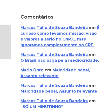
Comentários
Marcos Tulio de Souza Bandeira
em
É
curioso como levamos missão, visão
e valores a sério no CNPJ… mas
ignoramos completamente no CPF.
Marcos Tulio de Souza Bandeira
em
O Brasil não paga pela mediocridade.
Mario Doro
em
Maioridade penal,
Assunto relevante
Marcos Tulio de Souza Bandeira
em
Maioridade penal, Assunto relevante
Marcos Tulio de Souza Bandeira
em
“SÓ UM MINUTINHO”