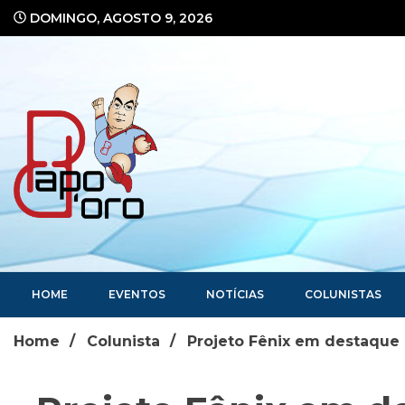
Ir
DOMINGO, AGOSTO 9, 2026
para
o
conteúdo
Portal de Notícias
HOME
EVENTOS
NOTÍCIAS
COLUNISTAS
Home
Colunista
Projeto Fênix em destaque 