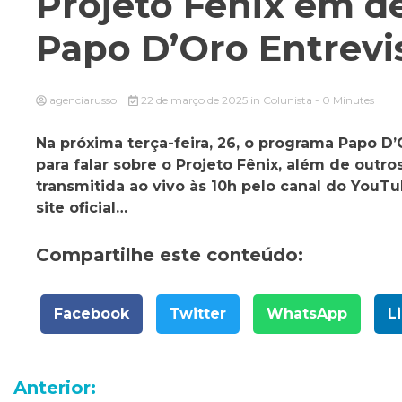
Projeto Fênix em 
Papo D’Oro Entrevi
agenciarusso
22 de março de 2025
in
Colunista
- 0 Minutes
Na próxima terça-feira, 26, o programa Papo D
para falar sobre o Projeto Fênix, além de outros
transmitida ao vivo às 10h pelo canal do YouT
site oficial…
Compartilhe este conteúdo:
Facebook
Twitter
WhatsApp
L
Navegação
Anterior: