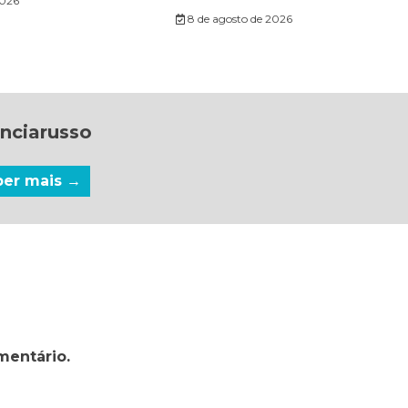
2026
8 de agosto de 2026
nciarusso
ber mais →
mentário.