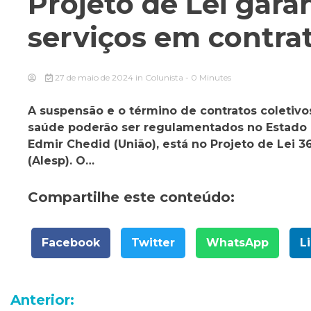
Projeto de Lei gar
serviços em contra
27 de maio de 2024
in
Colunista
- 0 Minutes
A suspensão e o término de contratos coletivo
saúde poderão ser regulamentados no Estado d
Edmir Chedid (União), está no Projeto de Lei 3
(Alesp). O…
Compartilhe este conteúdo:
Facebook
Twitter
WhatsApp
L
Navegação
Anterior: