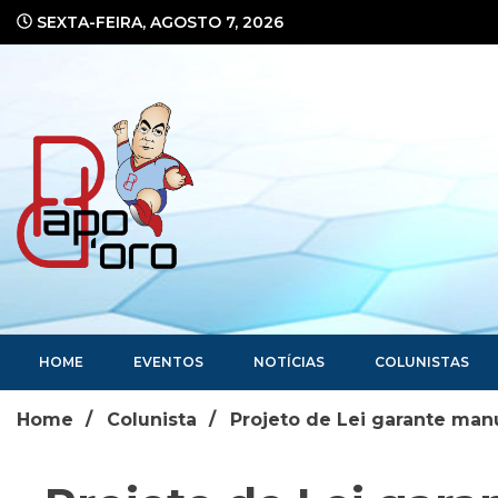
Ir
SEXTA-FEIRA, AGOSTO 7, 2026
para
o
conteúdo
Portal de Notícias
HOME
EVENTOS
NOTÍCIAS
COLUNISTAS
Home
Colunista
Projeto de Lei garante man