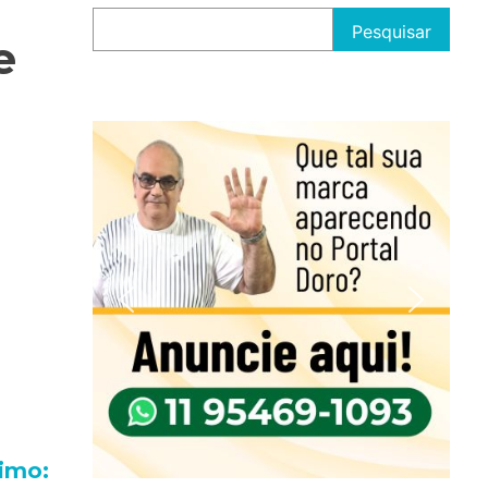
Pesquisar
e
imo: