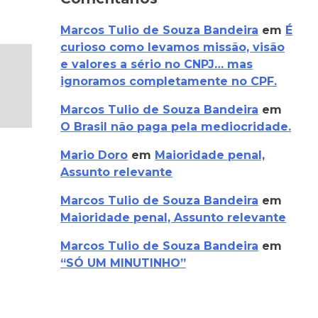
Marcos Tulio de Souza Bandeira
em
É
curioso como levamos missão, visão
e valores a sério no CNPJ… mas
ignoramos completamente no CPF.
Marcos Tulio de Souza Bandeira
em
O Brasil não paga pela mediocridade.
Mario Doro
em
Maioridade penal,
Assunto relevante
Marcos Tulio de Souza Bandeira
em
Maioridade penal, Assunto relevante
Marcos Tulio de Souza Bandeira
em
“SÓ UM MINUTINHO”