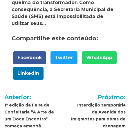
queima do transformador. Como
consequência, a Secretaria Municipal de
Saúde (SMS) está impossibilitada de
utilizar seus…
Compartilhe este conteúdo:
Facebook
Twitter
WhatsApp
LinkedIn
Navegação
Anterior:
Próximo:
de
1ª edição da Feira de
Interdição temporária
Confeitaria “A Arte de
da Avenida dos
Post
um Doce Encontro”
Imigrantes para obras de
começa amanhã
drenagem