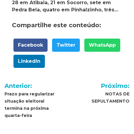
28 em Atibaia, 21 em Socorro, sete em
Pedra Bela, quatro em Pinhalzinho, três…
Compartilhe este conteúdo:
Facebook
Twitter
WhatsApp
LinkedIn
Navegação
Anterior:
Próximo:
de
Prazo para regularizar
NOTAS DE
situação eleitoral
SEPULTAMENTO
Post
termina na próxima
quarta-feira