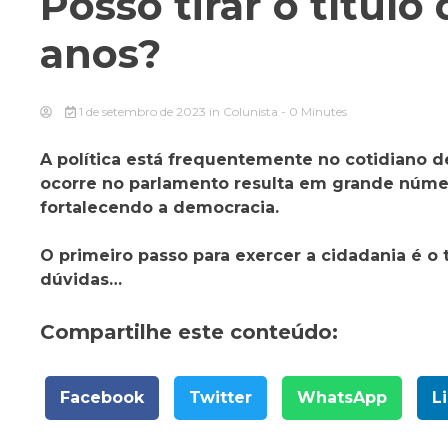
Posso tirar o título
anos?
1 de setembro de 2023
in
Colunista
- 0 Minutes
A política está frequentemente no cotidiano d
ocorre no parlamento resulta em grande númer
fortalecendo a democracia.
O primeiro passo para exercer a cidadania é o
dúvidas…
Compartilhe este conteúdo:
Facebook
Twitter
WhatsApp
L