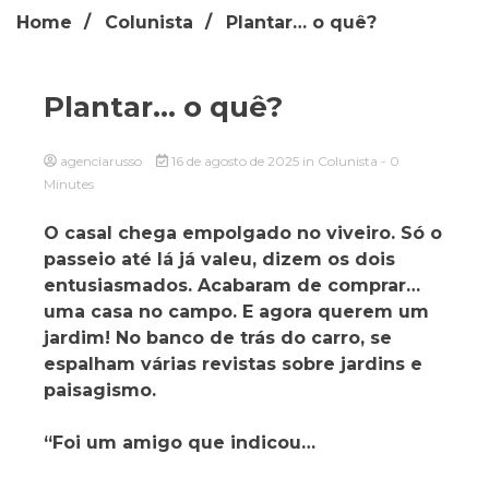
Home
Colunista
Plantar… o quê?
Plantar… o quê?
agenciarusso
16 de agosto de 2025
in
Colunista
- 0
Minutes
O casal chega empolgado no viveiro. Só o
passeio até lá já valeu, dizem os dois
entusiasmados. Acabaram de comprar…
uma casa no campo. E agora querem um
jardim! No banco de trás do carro, se
espalham várias revistas sobre jardins e
paisagismo.
“Foi um amigo que indicou…