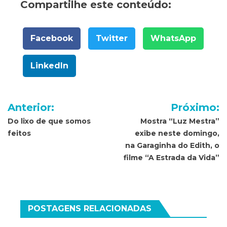
Compartilhe este conteúdo:
Facebook
Twitter
WhatsApp
LinkedIn
Navegação
Anterior:
Próximo:
de
Do lixo de que somos
Mostra “Luz Mestra”
feitos
exibe neste domingo,
Post
na Garaginha do Edith, o
filme “A Estrada da Vida”
POSTAGENS RELACIONADAS