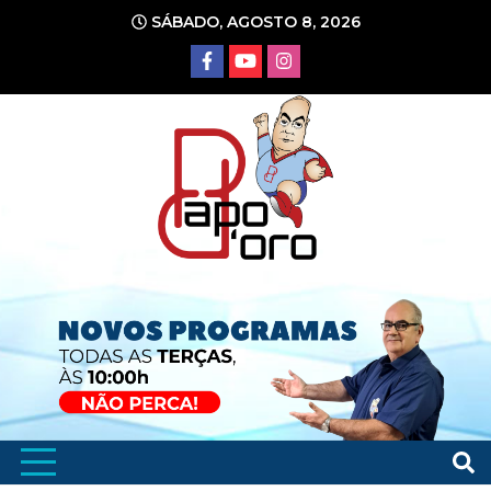
Ir
SÁBADO, AGOSTO 8, 2026
para
o
conteúdo
Portal de Notícias