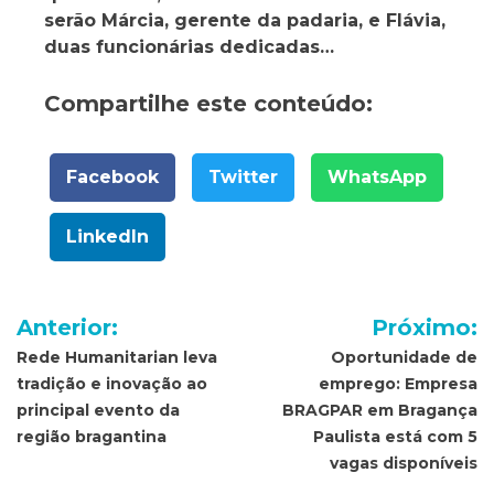
serão Márcia, gerente da padaria, e Flávia,
duas funcionárias dedicadas…
Compartilhe este conteúdo:
Facebook
Twitter
WhatsApp
LinkedIn
Navegação
Anterior:
Próximo:
de
Rede Humanitarian leva
Oportunidade de
tradição e inovação ao
emprego: Empresa
Post
principal evento da
BRAGPAR em Bragança
região bragantina
Paulista está com 5
vagas disponíveis