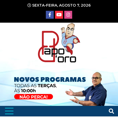
Ir
SEXTA-FEIRA, AGOSTO 7, 2026
para
o
conteúdo
Portal de Notícias