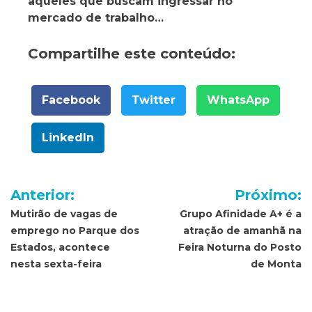
aqueles que buscam ingressar no
mercado de trabalho…
Compartilhe este conteúdo:
Facebook
Twitter
WhatsApp
LinkedIn
Navegação
Anterior:
Próximo:
de
Mutirão de vagas de
Grupo Afinidade A+ é a
emprego no Parque dos
atração de amanhã na
Post
Estados, acontece
Feira Noturna do Posto
nesta sexta-feira
de Monta