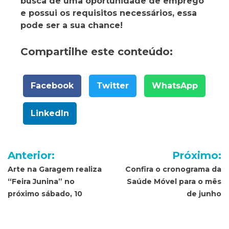
busca de uma oportunidade de emprego
e possui os requisitos necessários, essa
pode ser a sua chance!
Compartilhe este conteúdo:
Facebook
Twitter
WhatsApp
LinkedIn
Navegação
Anterior:
Próximo:
de
Arte na Garagem realiza
Confira o cronograma da
“Feira Junina” no
Saúde Móvel para o mês
Post
próximo sábado, 10
de junho