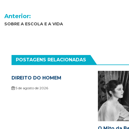
Navegação
Anterior:
de
SOBRE A ESCOLA E A VIDA
Post
POSTAGENS RELACIONADAS
DIREITO DO HOMEM
5 de agosto de 2026
O Mito da Be