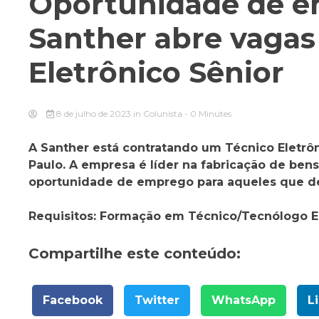
Oportunidade de e
Santher abre vagas
Eletrônico Sênior
8 de julho de 2023
in
Colunista
- 0 Minutes
A Santher está contratando um Técnico Eletrôn
Paulo. A empresa é líder na fabricação de be
oportunidade de emprego para aqueles que des
Requisitos:
Formação em Técnico/Tecnólogo El
Compartilhe este conteúdo:
Facebook
Twitter
WhatsApp
L