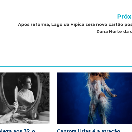
Próx
Após reforma, Lago da Hípica será novo cartão pos
Zona Norte da 
leza aos 35: o
Cantora Urias é a atração