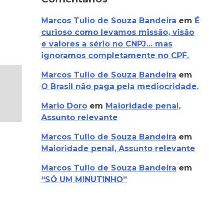
Marcos Tulio de Souza Bandeira
em
É
curioso como levamos missão, visão
e valores a sério no CNPJ… mas
ignoramos completamente no CPF.
Marcos Tulio de Souza Bandeira
em
O Brasil não paga pela mediocridade.
Mario Doro
em
Maioridade penal,
Assunto relevante
Marcos Tulio de Souza Bandeira
em
Maioridade penal, Assunto relevante
Marcos Tulio de Souza Bandeira
em
“SÓ UM MINUTINHO”