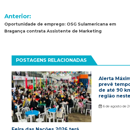
Navegação
Anterior:
de
Oportunidade de emprego: OSG Sulamericana em
Bragança contrata Assistente de Marketing
Post
POSTAGENS RELACIONADAS
Alerta Máxim
prevê tempo
de até 90 k
região nest
6 de agosto de 
Feira das Nações 2026 terá