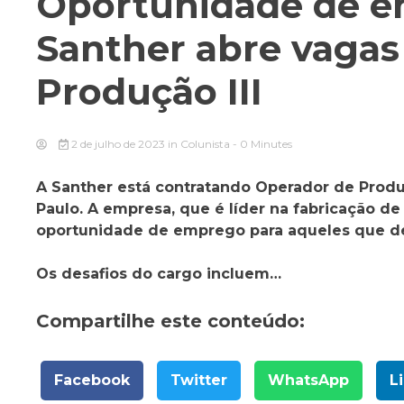
Oportunidade de e
Santher abre vagas
Produção III
2 de julho de 2023
in
Colunista
- 0 Minutes
A Santher está contratando Operador de Produç
Paulo. A empresa, que é líder na fabricação 
oportunidade de emprego para aqueles que des
Os desafios do cargo incluem…
Compartilhe este conteúdo:
Facebook
Twitter
WhatsApp
L