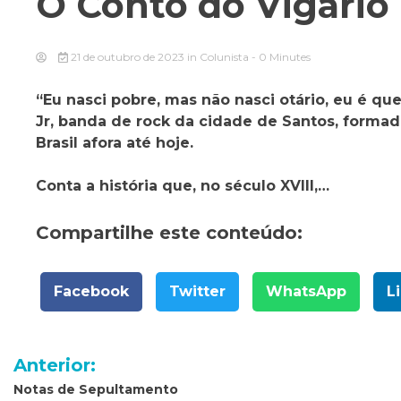
O Conto do Vigário
21 de outubro de 2023
in
Colunista
- 0 Minutes
“Eu nasci pobre, mas não nasci otário, eu é qu
Jr, banda de rock da cidade de Santos, forma
Brasil afora até hoje.
Conta a história que, no século XVIII,…
Compartilhe este conteúdo:
Facebook
Twitter
WhatsApp
L
Navegação
Anterior:
de
Notas de Sepultamento