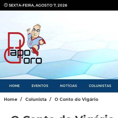
Ir
SEXTA-FEIRA, AGOSTO 7, 2026
para
o
conteúdo
Portal de Notícias
HOME
EVENTOS
NOTÍCIAS
COLUNISTAS
Home
Colunista
O Conto do Vigário