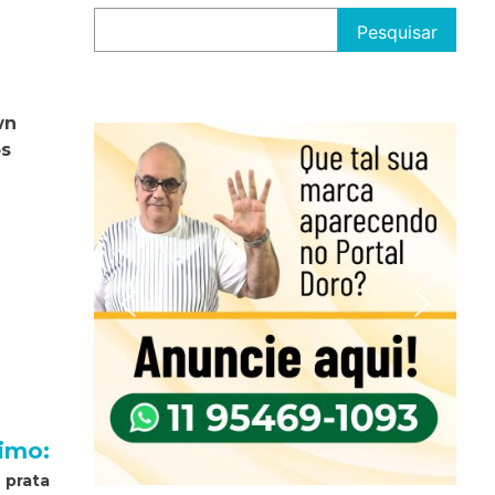
Pesquisar
wn
os
imo:
 prata