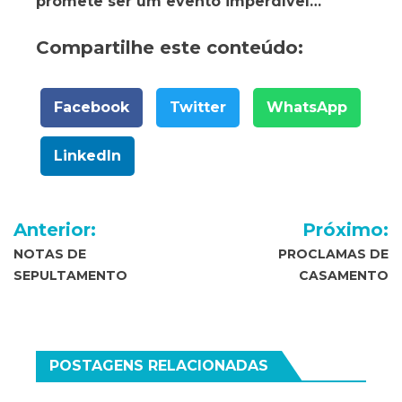
promete ser um evento imperdível…
Compartilhe este conteúdo:
Facebook
Twitter
WhatsApp
LinkedIn
Navegação
Anterior:
Próximo:
de
NOTAS DE
PROCLAMAS DE
SEPULTAMENTO
CASAMENTO
Post
POSTAGENS RELACIONADAS