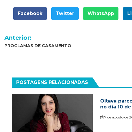
Facebook
Twitter
WhatsApp
L
Navegação
Anterior:
de
PROCLAMAS DE CASAMENTO
Post
POSTAGENS RELACIONADAS
Oitava parc
no dia 10 de
7 de agosto de 