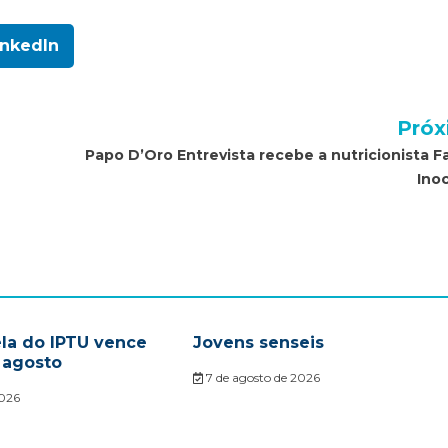
inkedIn
Próx
Papo D’Oro Entrevista recebe a nutricionista F
Ino
ela do IPTU vence
Jovens senseis
 agosto
7 de agosto de 2026
2026