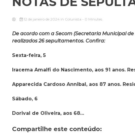
NOTAS DE SEPULT
12 de janeiro de 2024
in
Colunista
- 0 Minutes
De acordo com a Secom (Secretaria Municipal de C
realizados 26 sepultamentos. Confira:
Sexta-feira, 5
Iracema Amalfi do Nascimento, aos 91 anos. Re
Apparecida Cardoso Annibal, aos 87 anos. Resid
Sábado, 6
Dorival de Oliveira, aos 68…
Compartilhe este conteúdo: