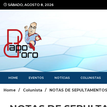
Ir
SÁBADO, AGOSTO 8, 2026
para
o
conteúdo
Portal de Notícias
HOME
EVENTOS
NOTÍCIAS
COLUNISTAS
Home
Colunista
NOTAS DE SEPULTAMENTO