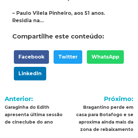
– Paulo Vilela Pinheiro
, aos 51 anos.
Residia na…
Compartilhe este conteúdo:
Facebook
Twitter
WhatsApp
LinkedIn
Navegação
Anterior:
Próximo:
de
Garaginha do Edith
Bragantino perde em
apresenta última sessão
casa para Botafogo e se
Post
de cineclube do ano
aproxima ainda mais da
zona de rebaixamento