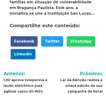
famílias em situação de vulnerabilidade
em Bragança Paulista. Este ano, a
iniciativa se une à Instituição São Lucas,…
Compartilhe este conteúdo:
Facebook
Twitter
WhatsApp
LinkedIn
Navegação
Anterior:
Próximo:
de
CNJ aprova teleperícia e
Lar da Bênção realiza a
laudo eletrônico para
oitava edição de sua
Post
agilizar casos do INSS
campanha de Natal