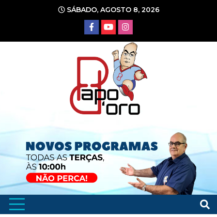
Ir
SÁBADO, AGOSTO 8, 2026
para
o
conteúdo
Portal de Notícias