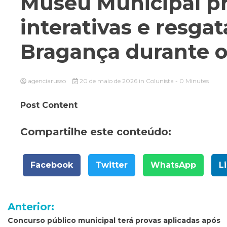
Museu Municipal p
interativas e resga
Bragança durante o
agenciarusso
20 de maio de 2026
in
Colunista
- 0 Minutes
Post Content
Compartilhe este conteúdo:
Facebook
Twitter
WhatsApp
L
Navegação
Anterior:
de
Concurso público municipal terá provas aplicadas após