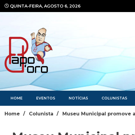
Ir
QUINTA-FEIRA, AGOSTO 6, 2026
para
o
conteúdo
Portal de Notícias
HOME
EVENTOS
NOTÍCIAS
COLUNISTAS
Home
Colunista
Museu Municipal promove at