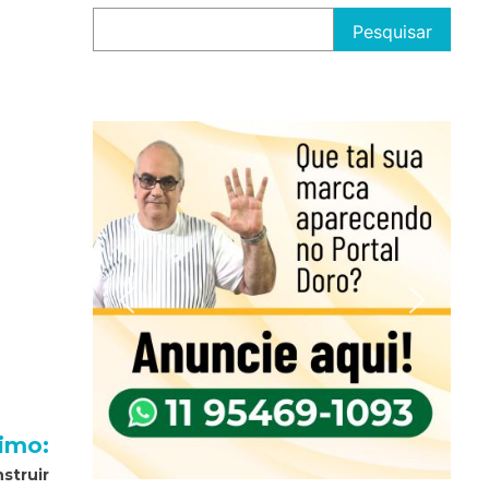
Pesquisar
imo:
struir