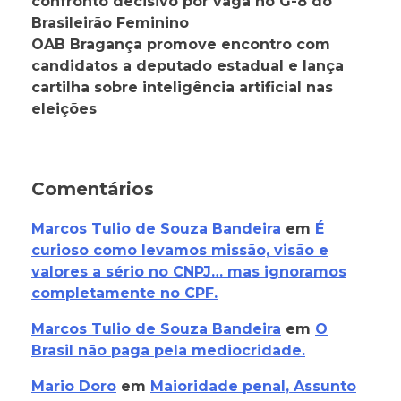
confronto decisivo por vaga no G-8 do
Brasileirão Feminino
OAB Bragança promove encontro com
candidatos a deputado estadual e lança
cartilha sobre inteligência artificial nas
eleições
Comentários
Marcos Tulio de Souza Bandeira
em
É
curioso como levamos missão, visão e
valores a sério no CNPJ… mas ignoramos
completamente no CPF.
Marcos Tulio de Souza Bandeira
em
O
Brasil não paga pela mediocridade.
Mario Doro
em
Maioridade penal, Assunto