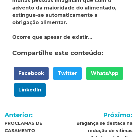
muitas pessoas imaginam que com o
advento da maioridade do alimentado,
extingue-se automaticamente a
obrigação alimentar.
Ocorre que apesar de existir…
Compartilhe este conteúdo:
Facebook
Twitter
WhatsApp
LinkedIn
Navegação
Anterior:
Próximo:
de
PROCLAMAS DE
Bragança se destaca na
CASAMENTO
redução de vítimas
Post