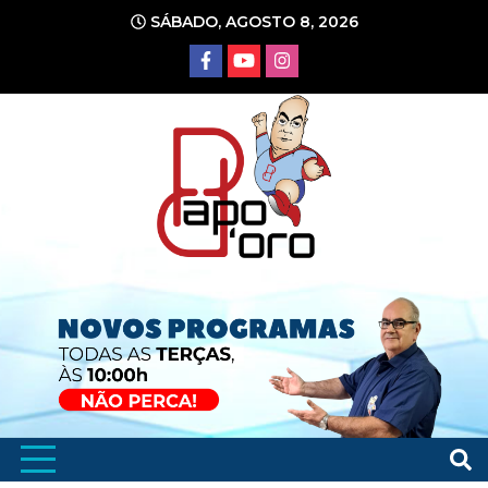
Ir
SÁBADO, AGOSTO 8, 2026
para
o
conteúdo
Portal de Notícias