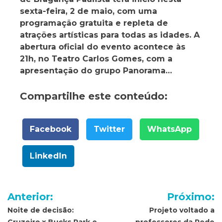
sexta-feira, 2 de maio, com uma
programação gratuita e repleta de
atrações artísticas para todas as idades. A
abertura oficial do evento acontece às
21h, no Teatro Carlos Gomes, com a
apresentação do grupo Panorama…
Compartilhe este conteúdo:
Facebook
Twitter
WhatsApp
LinkedIn
Navegação
Anterior:
Próximo:
de
Noite de decisão:
Projeto voltado a