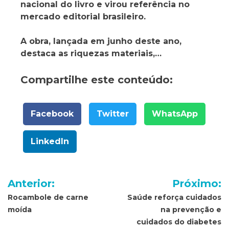
nacional do livro e virou referência no
mercado editorial brasileiro.
A obra, lançada em junho deste ano,
destaca as riquezas materiais,…
Compartilhe este conteúdo:
Facebook
Twitter
WhatsApp
LinkedIn
Navegação
Anterior:
Próximo:
de
Rocambole de carne
Saúde reforça cuidados
moída
na prevenção e
Post
cuidados do diabetes