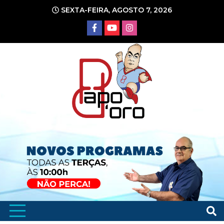
Ir
SEXTA-FEIRA, AGOSTO 7, 2026
para
o
conteúdo
Portal de Notícias