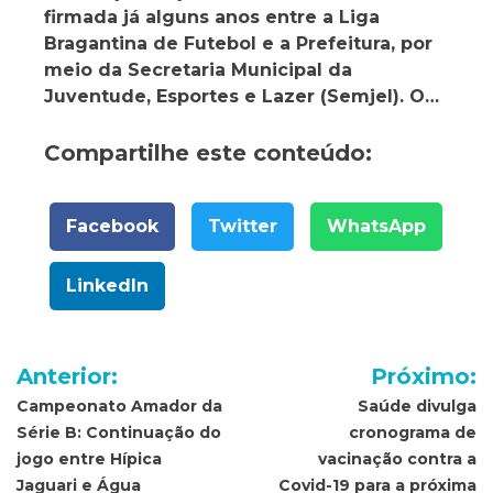
firmada já alguns anos entre a Liga
Bragantina de Futebol e a Prefeitura, por
meio da Secretaria Municipal da
Juventude, Esportes e Lazer (Semjel). O…
Compartilhe este conteúdo:
Facebook
Twitter
WhatsApp
LinkedIn
Navegação
Anterior:
Próximo:
de
Campeonato Amador da
Saúde divulga
Série B: Continuação do
cronograma de
Post
jogo entre Hípica
vacinação contra a
Jaguari e Água
Covid-19 para a próxima