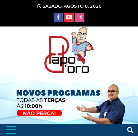
Ir
SÁBADO, AGOSTO 8, 2026
para
o
conteúdo
Portal de Notícias