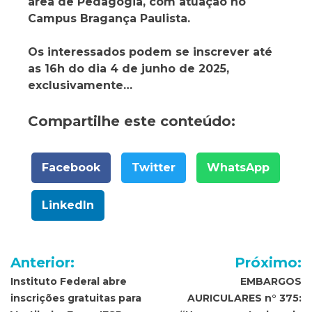
área de Pedagogia, com atuação no
Campus Bragança Paulista.
Os interessados podem se inscrever até
as 16h do dia 4 de junho de 2025,
exclusivamente…
Compartilhe este conteúdo:
Facebook
Twitter
WhatsApp
LinkedIn
Navegação
Anterior:
Próximo:
de
Instituto Federal abre
EMBARGOS
inscrições gratuitas para
AURICULARES n° 375: