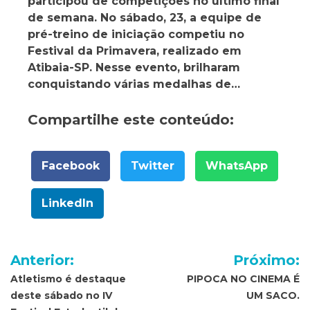
participou de competições no último final
de semana. No sábado, 23, a equipe de
pré-treino de iniciação competiu no
Festival da Primavera, realizado em
Atibaia-SP. Nesse evento, brilharam
conquistando várias medalhas de…
Compartilhe este conteúdo:
Facebook
Twitter
WhatsApp
LinkedIn
Navegação
Anterior:
Próximo:
de
Atletismo é destaque
PIPOCA NO CINEMA É
deste sábado no IV
UM SACO.
Post