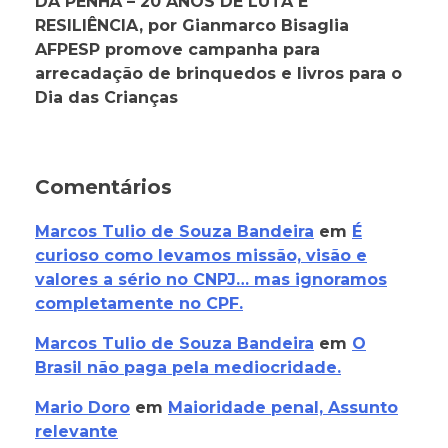
DA PENHA – 20 ANOS DE LUTA E
RESILIÊNCIA, por Gianmarco Bisaglia
AFPESP promove campanha para
arrecadação de brinquedos e livros para o
Dia das Crianças
Comentários
Marcos Tulio de Souza Bandeira
em
É
curioso como levamos missão, visão e
valores a sério no CNPJ… mas ignoramos
completamente no CPF.
Marcos Tulio de Souza Bandeira
em
O
Brasil não paga pela mediocridade.
Mario Doro
em
Maioridade penal, Assunto
relevante