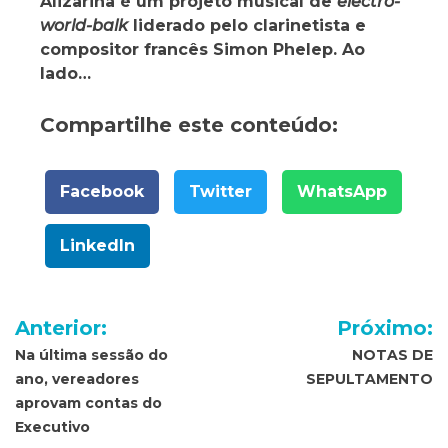
Alizarina é um projeto musical de
electro-
world-balk
liderado pelo clarinetista e
compositor francês Simon Phelep. Ao
lado…
Compartilhe este conteúdo:
Facebook
Twitter
WhatsApp
LinkedIn
Navegação
Anterior:
Próximo:
de
Na última sessão do
NOTAS DE
ano, vereadores
SEPULTAMENTO
Post
aprovam contas do
Executivo