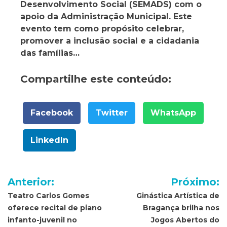
Desenvolvimento Social (SEMADS) com o
apoio da Administração Municipal. Este
evento tem como propósito celebrar,
promover a inclusão social e a cidadania
das famílias…
Compartilhe este conteúdo:
Facebook
Twitter
WhatsApp
LinkedIn
Navegação
Anterior:
Próximo:
de
Teatro Carlos Gomes
Ginástica Artística de
oferece recital de piano
Bragança brilha nos
Post
infanto-juvenil no
Jogos Abertos do