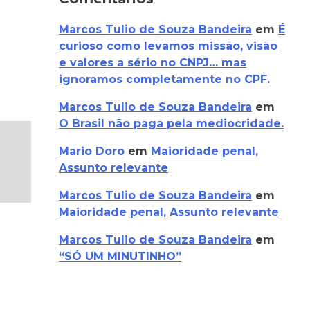
Marcos Tulio de Souza Bandeira
em
É
curioso como levamos missão, visão
e valores a sério no CNPJ… mas
ignoramos completamente no CPF.
Marcos Tulio de Souza Bandeira
em
O Brasil não paga pela mediocridade.
Mario Doro
em
Maioridade penal,
Assunto relevante
Marcos Tulio de Souza Bandeira
em
Maioridade penal, Assunto relevante
Marcos Tulio de Souza Bandeira
em
“SÓ UM MINUTINHO”