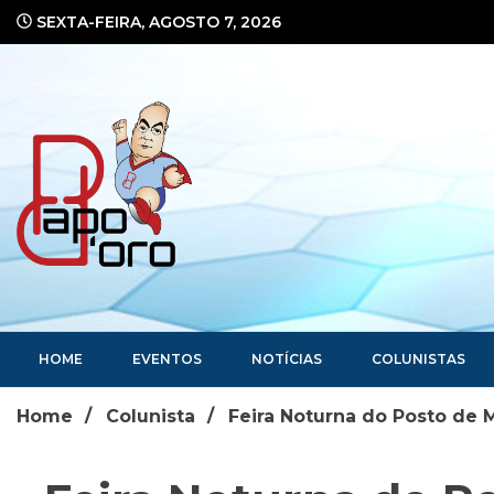
Ir
SEXTA-FEIRA, AGOSTO 7, 2026
para
o
conteúdo
Portal de Notícias
HOME
EVENTOS
NOTÍCIAS
COLUNISTAS
Home
Colunista
Feira Noturna do Posto de 