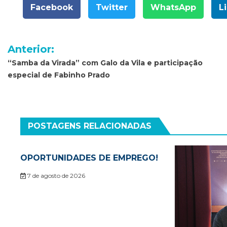
Facebook
Twitter
WhatsApp
L
Navegação
Anterior:
de
“Samba da Virada” com Galo da Vila e participação
especial de Fabinho Prado
Post
POSTAGENS RELACIONADAS
OPORTUNIDADES DE EMPREGO!
7 de agosto de 2026